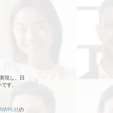
実現し、日
いです。
NWPL社
の