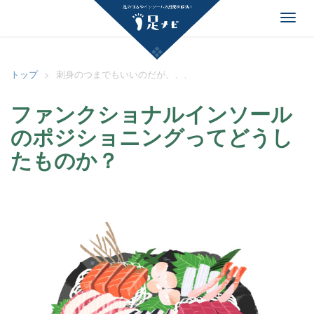
足ナビ
Toggl
navig
トップ
>
刺身のつまでもいいのだが、、、
ファンクショナルインソール
のポジショニングってどうし
たものか？