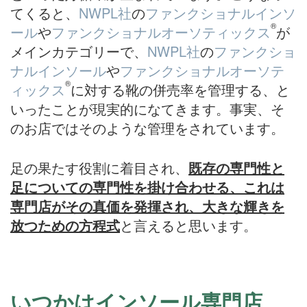
てくると、
NWPL社
の
ファンクショナルインソ
®
ール
や
ファンクショナルオーソティックス
が
メインカテゴリーで、
NWPL社
の
ファンクショ
ナルインソール
や
ファンクショナルオーソテ
®
ィックス
に対する靴の併売率を管理する、と
いったことが現実的になてきます。事実、そ
のお店ではそのような管理をされています。
足の果たす役割に着目され、
既存の専門性と
足についての専門性を掛け合わせる、これは
専門店がその真価を発揮され、大きな輝きを
放つための方程式
と言えると思います。
いつかはインソール専門店