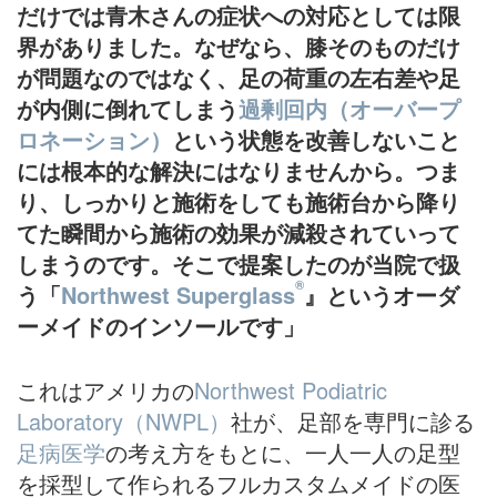
だけでは青木さんの症状への対応としては限
界がありました。なぜなら、膝そのものだけ
が問題なのではなく、足の荷重の左右差や足
が内側に倒れてしまう
過剰回内（オーバープ
ロネーション）
という状態を改善しないこと
には根本的な解決にはなりませんから。つま
り、しっかりと施術をしても施術台から降り
てた瞬間から施術の効果が減殺されていって
しまうのです。そこで提案したのが当院で扱
®
う「
Northwest Superglass
』というオーダ
ーメイドのインソールです」
これはアメリカの
Northwest Podiatric
Laboratory（NWPL）
社が、足部を専門に診る
足病医学
の考え方をもとに、一人一人の足型
を採型して作られるフルカスタムメイドの医