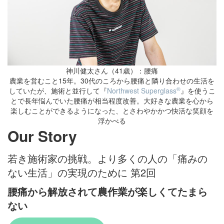
神川健太さん（41歳）：腰痛
農業を営むこと15年。30代のころから腰痛と隣り合わせの生活を
®
していたが、施術と並行して『
Northwest Superglass
』を使うこ
とで長年悩んでいた腰痛が相当程度改善。大好きな農業を心から
楽しむことができるようになった、とさわやかかつ快活な笑顔を
浮かべる
Our Story
若き施術家の挑戦。より多くの人の「痛みの
ない生活」の実現のために 第2回
腰痛から解放されて農作業が楽しくてたまら
ない