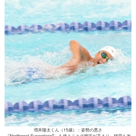
増井陽太くん（15歳）：姿勢の悪さ
®
『Northwest Superglass
』を使うことで腹圧が高まり、猫背も改