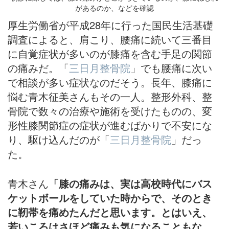
があるのか、などを確認
厚生労働省が平成28年に行った国民生活基礎
調査によると、肩こり、腰痛に続いて三番目
に自覚症状が多いのが膝痛を含む手足の関節
の痛みだ。「
三日月整骨院
」でも腰痛に次い
で相談が多い症状なのだそう。長年、膝痛に
悩む青木征美さんもその一人。整形外科、整
骨院で数々の治療や施術を受けたものの、変
形性膝関節症の症状が進むばかりで不安にな
り、駆け込んだのが「
三日月整骨院
」だっ
た。
青木さん
「膝の痛みは、実は高校時代にバス
ケットボールをしていた時からで、そのとき
に靭帯を痛めたんだと思います。とはいえ、
若いころはさほど痛みも気になることもな