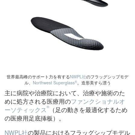
世界最高峰のサポート力を有する
NWPL社
のフラッグシップモデ
®
ル、
Northwest Superglass
。造形美すら漂う
主に病院や治療院において、治療や施術のた
めに処方される医療用の
ファンクショナルオ
®
ーソティックス
（足の動きを最適化するため
の医療用足底挿板）。
NWPL社
の製品におけるフラッグシップモデル