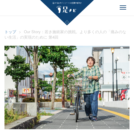
足ナビ
Toggl
navig
トップ
>
Our Story：若き施術家の挑戦。より多くの人の「痛みのな
い生活」の実現のために 第4回