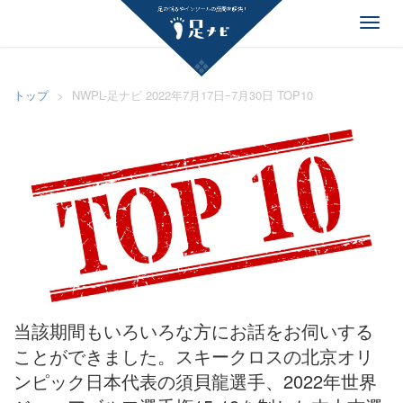
足ナビ
Toggl
navig
トップ
>
NWPL-足ナビ 2022年7月17日ｰ7月30日 TOP10
当該期間もいろいろな方にお話をお伺いする
ことができました。スキークロスの北京オリ
ンピック日本代表の須貝龍選手、2022年世界