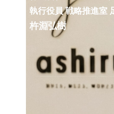
執行役員 戦略推進室 
杵淵弘樹