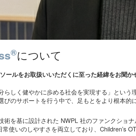
®
ss
について
インソールをお取扱いいただくに至った経緯をお聞か
分らしく健やかに歩める社会を実現する」という
選びのサポートを行う中で、足もとをより根本的
術を基に設計された NWPL 社のファンクショ
C は専門性と日常使いのしやすさを両立しており、Childre