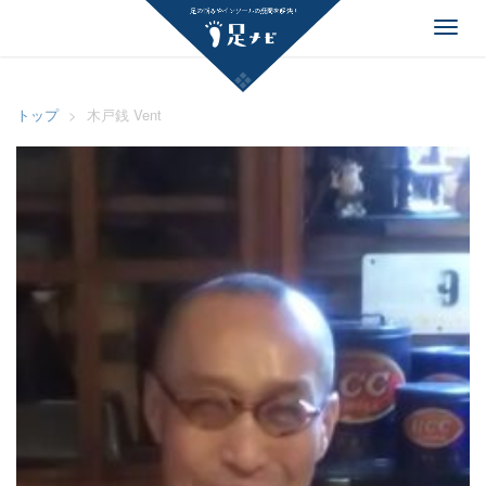
足ナビ
Toggl
navig
トップ
>
木戸銭 Vent