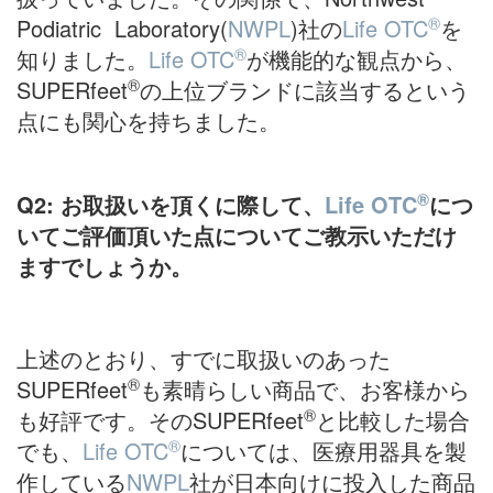
®
Podiatric Laboratory(
NWPL
)社の
Life OTC
を
®
知りました。
Life OTC
が機能的な観点から、
®
SUPERfeet
の上位ブランドに該当するという
点にも関心を持ちました。
®
Q2:
お取扱いを頂くに際して、
Life OTC
につ
いてご評価頂いた点についてご教示いただけ
ますでしょうか。
上述のとおり、すでに取扱いのあった
®
SUPERfeet
も素晴らしい商品で、お客様から
®
も好評です。そのSUPERfeet
と比較した場合
®
でも、
Life OTC
については、医療用器具を製
作している
NWPL
社が日本向けに投入した商品